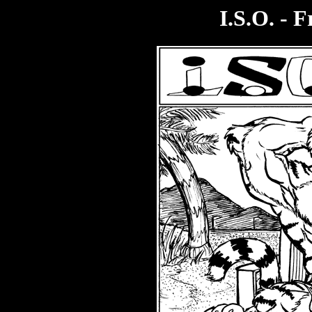
I.S.O. - 