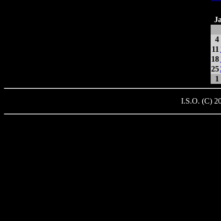
J
4
11
18
25
1
I.S.O. (C) 